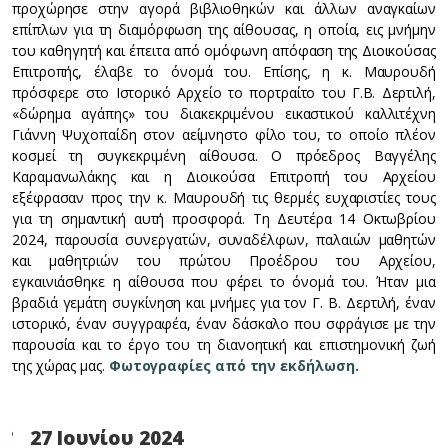
προχώρησε στην αγορά βιβλιοθηκών και άλλων αναγκαίων
επίπλων για τη διαμόρφωση της αίθουσας, η οποία, εις μνήμην
του καθηγητή και έπειτα από ομόφωνη απόφαση της Διοικούσας
Επιτροπής, έλαβε το όνομά του. Επίσης, η κ. Μαυρουδή
πρόσφερε στο Ιστορικό Αρχείο το πορτραίτο του Γ.Β. Δερτιλή,
«δώρημα αγάπης» του διακεκριμένου εικαστικού καλλιτέχνη
Γιάννη Ψυχοπαίδη στον αείμνηστο φίλο του, το οποίο πλέον
κοσμεί τη συγκεκριμένη αίθουσα. Ο πρόεδρος Βαγγέλης
Καραμανωλάκης και η Διοικούσα Επιτροπή του Αρχείου
εξέφρασαν προς την κ. Μαυρουδή τις θερμές ευχαριστίες τους
για τη σημαντική αυτή προσφορά. Τη Δευτέρα 14 Οκτωβρίου
2024, παρουσία συνεργατών, συναδέλφων, παλαιών μαθητών
και μαθητριών του πρώτου Προέδρου του Αρχείου,
εγκαινιάσθηκε η αίθουσα που φέρει το όνομά του. Ήταν μια
βραδιά γεμάτη συγκίνηση και μνήμες για τον Γ. Β. Δερτιλή, έναν
ιστορικό, έναν συγγραφέα, έναν δάσκαλο που σφράγισε με την
παρουσία και το έργο του τη διανοητική και επιστημονική ζωή
της χώρας μας.
Φωτογραφίες από την εκδήλωση.
27 Ιουνίου 2024