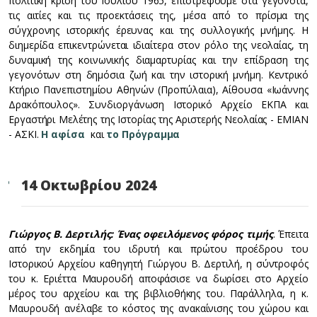
πολιτική κρίση του Ιουλίου 1965, επιστρέφουμε στα γεγονότα,
τις αιτίες και τις προεκτάσεις της, μέσα από το πρίσμα της
σύγχρονης ιστορικής έρευνας και της συλλογικής μνήμης. Η
διημερίδα επικεντρώνεται ιδιαίτερα στον ρόλο της νεολαίας, τη
δυναμική της κοινωνικής διαμαρτυρίας και την επίδραση της
γεγονότων στη δημόσια ζωή και την ιστορική μνήμη. Κεντρικό
Κτήριο Πανεπιστημίου Αθηνών (Προπύλαια), Αίθουσα «Ιωάννης
Δρακόπουλος». Συνδιοργάνωση Ιστορικό Αρχείο ΕΚΠΑ και
Εργαστήρι Μελέτης της Ιστορίας της Αριστερής Νεολαίας - ΕΜΙΑΝ
- ΑΣΚΙ.
Η αφίσα
και
το Πρόγραμμα
14 Οκτωβρίου 2024
Γιώργος Β. Δερτιλής: Ένας οφειλόμενος φόρος τιμής
. Έπειτα
από την εκδημία του ιδρυτή και πρώτου προέδρου του
Ιστορικού Αρχείου καθηγητή Γιώργου Β. Δερτιλή, η σύντροφός
του κ. Εριέττα Μαυρουδή αποφάσισε να δωρίσει στο Αρχείο
μέρος του αρχείου και της βιβλιοθήκης του. Παράλληλα, η κ.
Μαυρουδή ανέλαβε το κόστος της ανακαίνισης του χώρου και