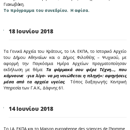
Γιακωβάκη.
Το πρόγραμμα του συνεδρίου.
Η αφίσα.
18 Ιουνίου 2018
Τα Γενικά Αρχεία του Κράτους, το Ι.Α. ΕΚΠΑ, το Ιστορικό Αρχείο
του Δήμου Αθηναίων και ο Δήμος Φιλοθέης – Ψυχικού, με
αφορμή την Παγκόσμια Ημέρα Αρχείων πραγματοποίησαν
εκδήλωση με θέμα:
Τα φάρμακά σου φέρε Τέχνη…, που
κάμνουνε -για λίγο- να μη νοιώθεται η πληγή»: αφηγήσεις
μέσα από τα αρχεία υγείας
. Τόπος διεξαγωγής: Κεντρική
Υπηρεσία των Γ.Α.Κ., Δάφνης 61.
14 Ιουνίου 2018
Το Ι.Α. ΕΚΠΑ και το Maison européenne des sciences de l'homme