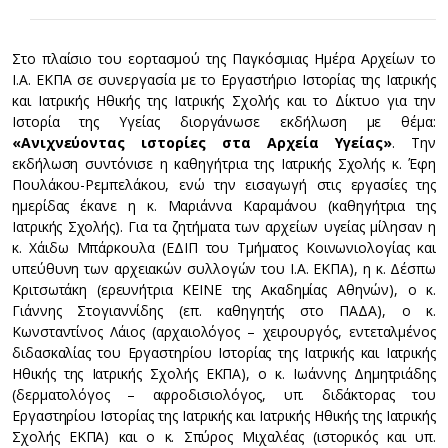
Στο πλαίσιο του εορτασμού της Παγκόσμιας Ημέρα Αρχείων το
Ι.Α. ΕΚΠΑ σε συνεργασία με το Εργαστήριο Ιστορίας της Ιατρικής
και Ιατρικής Ηθικής της Ιατρικής Σχολής και το Δίκτυο για την
Ιστορία της Υγείας διοργάνωσε εκδήλωση με θέμα:
«Ανιχνεύοντας ιστορίες στα Αρχεία Υγείας»
. Την
εκδήλωση συντόνισε η καθηγήτρια της Ιατρικής Σχολής κ. Έφη
Πουλάκου-Ρεμπελάκου, ενώ την εισαγωγή στις εργασίες της
ημερίδας έκανε η κ. Μαριάννα Καραμάνου (καθηγήτρια της
Ιατρικής Σχολής). Για τα ζητήματα των αρχείων υγείας μίλησαν η
κ. Χάιδω Μπάρκουλα (ΕΔΙΠ του Τμήματος Κοινωνιολογίας και
υπεύθυνη των αρχειακών συλλογών του Ι.Α. ΕΚΠΑ), η κ. Δέσπω
Κριτσωτάκη (ερευνήτρια ΚΕΙΝΕ της Ακαδημίας Αθηνών), ο κ.
Γιάννης Στογιαννίδης (επ. καθηγητής στο ΠΑΔΑ), ο κ.
Κωνσταντίνος Λάιος (αρχαιολόγος – χειρουργός, εντεταλμένος
διδασκαλίας του Εργαστηρίου Ιστορίας της Ιατρικής και Ιατρικής
Ηθικής της Ιατρικής Σχολής ΕΚΠΑ), ο κ. Ιωάννης Δημητριάδης
(δερματολόγος – αφροδισιολόγος, υπ. διδάκτορας του
Εργαστηρίου Ιστορίας της Ιατρικής και Ιατρικής Ηθικής της Ιατρικής
Σχολής ΕΚΠΑ) και ο κ. Σπύρος Μιχαλέας (ιστορικός και υπ.