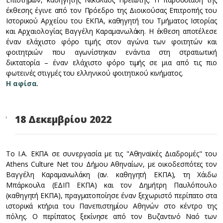
έκθεσης έγινε από τον Πρόεδρο της Διοικούσας Επιτροπής του
Ιστορικού Αρχείου του ΕΚΠΑ, καθηγητή του Τμήματος Ιστορίας
και Αρχαιολογίας Βαγγέλη Καραμανωλάκη. Η έκθεση αποτέλεσε
έναν ελάχιστο φόρο τιμής στον αγώνα των φοιτητών και
φοιτητριών που αγωνίστηκαν ενάντια στη στρατιωτική
δικτατορία – έναν ελάχιστο φόρο τιμής σε μια από τις πιο
φωτεινές στιγμές του ελληνικού φοιτητικού κινήματος.
Η αφίσα.
18 Δεκεμβρίου 2022
Το Ι.Α. ΕΚΠΑ σε συνεργασία με τις "Αθηναϊκές Διαδρομές" του
Athens Culture Net του Δήμου Αθηναίων, με οικοδεσπότες τον
Βαγγέλη Καραμανωλάκη (αν. καθηγητή ΕΚΠΑ), τη Χάιδω
Μπάρκουλα (ΕΔΙΠ ΕΚΠΑ) και τον Δημήτρη Παυλόπουλο
(καθηγητή ΕΚΠΑ), πραγματοποίησε έναν ξεχωριστό περίπατο στα
ιστορικά κτήρια του Πανεπιστημίου Αθηνών στο κέντρο της
πόλης. Ο περίπατος ξεκίνησε από τον Βυζαντινό Ναό των