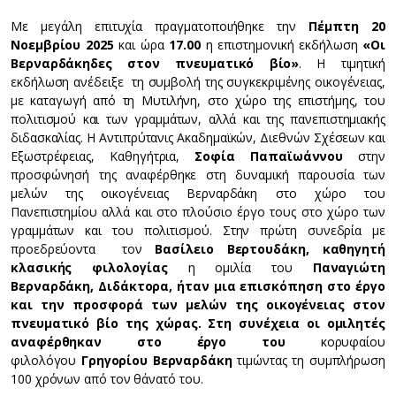
Με μεγάλη επιτυχία πραγματοποιήθηκε την
Πέμπτη 20
Νοεμβρίου 2025
και ώρα
17.00
η επιστημονική εκδήλωση
«Οι
Βερναρδάκηδες στον πνευματικό βίο»
. Η τιμητική
εκδήλωση ανέδειξε τη συμβολή της συγκεκριμένης οικογένειας,
με καταγωγή από τη Μυτιλήνη, στο χώρο της επιστήμης, του
πολιτισμού και των γραμμάτων, αλλά και της πανεπιστημιακής
διδασκαλίας. Η Αντιπρύτανις Ακαδημαϊκών, Διεθνών Σχέσεων και
Εξωστρέφειας, Καθηγήτρια,
Σοφία Παπαϊωάννου
στην
προσφώνησή της αναφέρθηκε στη δυναμική παρουσία των
μελών της οικογένειας Βερναρδάκη στο χώρο του
Πανεπιστημίου αλλά και στο πλούσιο έργο τους στο χώρο των
γραμμάτων και του πολιτισμού. Στην πρώτη συνεδρία με
προεδρεύοντα τον
Βασίλειο Βερτουδάκη, καθηγητή
κλασικής φιλολογίας
η ομιλία του
Παναγιώτη
Βερναρδάκη, Διδάκτορα, ήταν μια επισκόπηση στο έργο
και την προσφορά των μελών της οικογένειας στον
πνευματικό βίο της χώρας. Στη συνέχεια οι ομιλητές
αναφέρθηκαν στο έργο του
κορυφαίου
φιλολόγου
Γρηγορίου Βερναρδάκη
τιμώντας τη συμπλήρωση
100 χρόνων από τον θάνατό του.