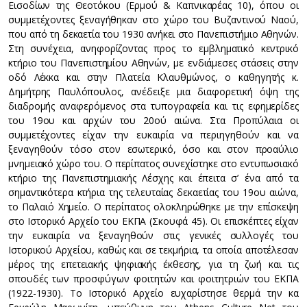
Εισοδίων της Θεοτόκου (Ερμού & Καπνικαρέας 10), όπου οι
συμμετέχοντες ξεναγήθηκαν στο χώρο του Βυζαντινού Ναού,
που από τη δεκαετία του 1930 ανήκει στο Πανεπιστήμιο Αθηνών.
Στη συνέχεια, ανηφορίζοντας προς το εμβληματικό κεντρικό
κτήριο του Πανεπιστημίου Αθηνών, με ενδιάμεσες στάσεις στην
οδό Λέκκα και στην Πλατεία Κλαυθμώνος, ο καθηγητής κ.
Δημήτρης Παυλόπουλος, ανέδειξε μια διαφορετική όψη της
διαδρομής αναφερόμενος στα τυπογραφεία και τις εφημερίδες
του 19ου και αρχών του 20ού αιώνα. Στα Προπύλαια οι
συμμετέχοντες είχαν την ευκαιρία να περιηγηθούν και να
ξεναγηθούν τόσο στον εσωτερικό, όσο και στον προαύλιο
μνημειακό χώρο του. Ο περίπατος συνεχίστηκε στο εντυπωσιακό
κτήριο της Πανεπιστημιακής Λέσχης και έπειτα σ’ ένα από τα
σημαντικότερα κτήρια της τελευταίας δεκαετίας του 19ου αιώνα,
το Παλαιό Χημείο. Ο περίπατος ολοκληρώθηκε με την επίσκεψη
στο Ιστορικό Αρχείο του ΕΚΠΑ (Σκουφά 45). Οι επισκέπτες είχαν
την ευκαιρία να ξεναγηθούν στις γενικές συλλογές του
Ιστορικού Αρχείου, καθώς και σε τεκμήρια, τα οποία αποτέλεσαν
μέρος της επετειακής ψηφιακής έκθεσης, για τη ζωή και τις
σπουδές των προσφύγων φοιτητών και φοιτητριών του ΕΚΠΑ
(1922-1930). Το Ιστορικό Αρχείο ευχαρίστησε θερμά την κα