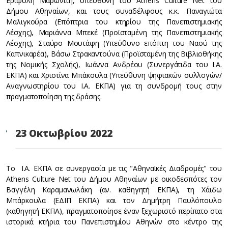
Εριφύλη Μαρωνίτη, υπεύθυνη του Athens Culture Net του
Δήμου Αθηναίων, και τους συναδέλφους κ.κ. Παναγιώτα
Μαλιγκούρα (Επόπτρια του κτηρίου της Πανεπιστημιακής
Λέσχης), Μαριάννα Μπεκέ (Προϊσταμένη της Πανεπιστημιακής
Λέσχης), Σταύρο Μουτάφη (Υπεύθυνο επόπτη του Ναού της
Καπνικαρέα), Βάσω Στρακαντούνα (Προϊσταμένη της Βιβλιοθήκης
της Νομικής Σχολής), Ιωάννα Ανδρέου (Συνεργάτιδα του Ι.Α.
ΕΚΠΑ) και Χριστίνα Μπάκουλα (Υπεύθυνη ψηφιακών συλλογών/
Αναγνωστηρίου του Ι.Α. ΕΚΠΑ) για τη συνδρομή τους στην
πραγματοποίηση της δράσης.
23 Οκτωβρίου 2022
Το Ι.Α. ΕΚΠΑ σε συνεργασία με τις "Αθηναϊκές Διαδρομές" του
Athens Culture Net του Δήμου Αθηναίων με οικοδεσπότες τον
Βαγγέλη Καραμανωλάκη (αν. καθηγητή ΕΚΠΑ), τη Χάιδω
Μπάρκουλα (ΕΔΙΠ ΕΚΠΑ) και τον Δημήτρη Παυλόπουλο
(καθηγητή ΕΚΠΑ), πραγματοποίησε έναν ξεχωριστό περίπατο στα
ιστορικά κτήρια του Πανεπιστημίου Αθηνών στο κέντρο της