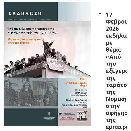
17
Φεβρουρ
2026
εκδήλω
με
θέμα:
«Από
την
εξέγερσ
της
ταράτσα
της
Νομικής
στην
αφήγησ
της
εμπειρία