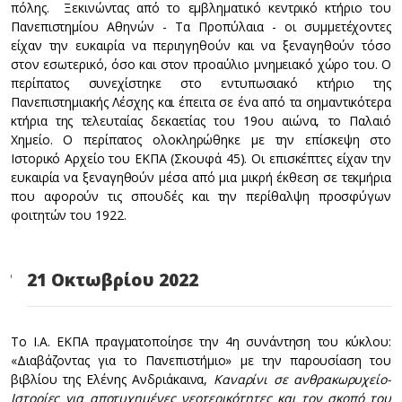
πόλης. Ξεκινώντας από το εμβληματικό κεντρικό κτήριο του
Πανεπιστημίου Αθηνών - Τα Προπύλαια - οι συμμετέχοντες
είχαν την ευκαιρία να περιηγηθούν και να ξεναγηθούν τόσο
στον εσωτερικό, όσο και στον προαύλιο μνημειακό χώρο του. Ο
περίπατος συνεχίστηκε στο εντυπωσιακό κτήριο της
Πανεπιστημιακής Λέσχης και έπειτα σε ένα από τα σημαντικότερα
κτήρια της τελευταίας δεκαετίας του 19ου αιώνα, το Παλαιό
Χημείο. Ο περίπατος ολοκληρώθηκε με την επίσκεψη στο
Ιστορικό Αρχείο του ΕΚΠΑ (Σκουφά 45). Οι επισκέπτες είχαν την
ευκαιρία να ξεναγηθούν μέσα από μια μικρή έκθεση σε τεκμήρια
που αφορούν τις σπουδές και την περίθαλψη προσφύγων
φοιτητών του 1922.
21 Οκτωβρίου 2022
Το Ι.Α. ΕΚΠΑ πραγματοποίησε την 4η συνάντηση του κύκλου:
«Διαβάζοντας για το Πανεπιστήμιο» με την παρουσίαση του
βιβλίου της Ελένης Ανδριάκαινα,
Καναρίνι σε ανθρακωρυχείο-
Ιστορίες για αποτυχημένες νεοτερικότητες και τον σκοπό του