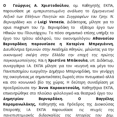
Ο Γεώργιος Α. Χριστοδούλου
, ομ. Καθηγητής ΕΚΠΑ,
παρουσίασε με
εμπεριστατωμένη ανάλυση
το
Ερμηνευτικό
Λεξικό των Ελλήνων Ποιητών και Συγγραφέων του Γρηγ. Ν.
Βερναρδάκη και ο
Luigi Venezia
, Διδάκτορας, μίλησε για το
opus magnum του Γρ. Βερναρδάκη το εξάτομο έργο των
Ηθικών του Πλουτάρχου
.
Το πόσο σημαντικό επίσης υπήρξε το
έργο του τρίτου αδελφού, του οικονομολόγου
Αθανασίου
Βερναρδάκη παρουσίασε η Κατερίνα Μπρεγιάννη
,
Διευθύντρια Ερευνών στην Ακαδημία Αθηνών, μιλώντας για την
οικονομική σκέψη στην Ελλάδα την εποχή της πρώτης
παγκοσμιοποίησης.
Και η
Χριστίνα Μπάκουλα
, υπ. Διδάκτωρ,
συνεργάτρια Ι.Α. ΕΚΠΑ μίλησε για τον «ευγενή και μέγα του
Πανεπιστημίου ευεργέτη» Δημήτριο Μπερναρδάκη, τον γενάρχη
της οικογένειας με σημαντικότατες δωρεές στον πνευματικό αλλά
και στο κοινωνικό βίο της χώρας. Η δεύτερη συνεδρίαση με
προεδρεύουσα την
Άννα Καρακατσούλη,
Καθηγήτρια ΕΚΠΑ,
επικεντρώθηκε στο πλούσιο φιλολογικό και θεατρικό έργο του
Δημητρίου Βερναρδάκη. Ο Βαγγέλης
Καραμανωλάκης,
Καθηγητής και Πρόεδρος της Διοικούσας
Επιτροπής Ι.Α ΕΚΠΑ παρουσίασε
τις πτυχές της
πανεπιστημιακής διδασκαλίας της Ιστορίας του Δημ.