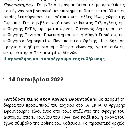
Πανεπιστημίου
. Το βιβλίο πραγματεύεται τις μεταρρυθμίσεις
που έγιναν στα βρετανικά πανεπιστήμια τη δεκαετία του ΄80 και οι
οποίες λειτούργησαν ως πρότυπο για πολλές άλλες χώρες της
Ευρώπης. Για το βιβλίο συζήτησαν οι: Κώστας Γαβρόγλου, ομ.
καθηγητής ΕΚΠΑ, πρώην υπουργός, Στέφανος Δημητρίου, αν.
καθηγητής Παντείου Πανεπιστημίου και η Αθηνά Συριάτου, επ.
καθηγήτρια Δημοκριτείου Πανεπιστημίου Θράκης. Η εκδήλωση
πραγματοποιήθηκε στο αμφιθέατρο «Ιωάννης Δρακόπουλος»,
κεντρικό κτήριο Πανεπιστημίου Αθηνών.
Η πρόσκληση και το πρόγραμμα της εκδήλωσης.
14 Οκτωβρίου 2022
«Απόδοση τιμής στον Αργύρη Σφουντούρη»
με αφορμή τη
δωρεά του προσωπικού του αρχείου στο Ι.Α. ΕΚΠΑ. Ο Αργύρης
Σφουντούρης είναι ένας από τους επιζώντες της σφαγής του
Διστόμου στις 10 Ιουνίου του 1944, ένα παιδί που η εικόνα του
έγινε σύμβολο της φρίκης του ναζισμού. Το προσωπικό αρχείο