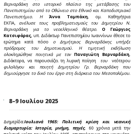
Βερναρδάκη στο ιστορικό πλαίσιο της μετάβασης του
Πανεπιστημίου από το Οθώνειο στο Εθνικό και Καποδιστριακό
Πανεπιστήμιο. Η
Άννα Ταμπάκη
, ομ. Καθηγήτρια
ΕΚΠΑ,
ανέλυσε τους προβληματισμούς του Δημητρίου Ν.
Βερναρδάκη για το νεοελληνικό θέατρο.
Ο Γεώργιος
Κατσιφάρας
, υπ. Διδάκτωρ Πανεπιστημίου Ιωαννίνων έθεσε το
ερώτημα κατά πόσο
ο Δημήτριος Βερναρδάκης υπήρξε
πρόδρομος του Δημοτικισμού. Η τιμητική εκδήλωση
ολοκληρώθηκε ποιητικά με τον
Παναγιώτη Βερναρδάκη
,
Διδάκτορα, να παρουσιάζει τη λυρική ποίηση
του
νεότερου
φιλολόγου και ποιητή Δημητρίου Γρ. Βερναρδάκη που
δημιούργησε το δικό του έργο στη διάρκεια του Μεσοπολέμου.
8–9 Ιουλίου 2025
Διημερίδα:
Ιουλιανά 1965: Πολιτική κρίση και νεανική
διαμαρτυρία: Ιστορία, μνήμη, πηγές
.
60 χρόνια μετά την