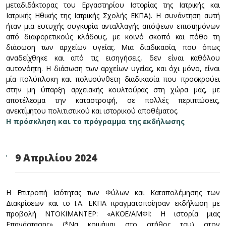
μεταδιδάκτορας του Εργαστηρίου Ιστορίας της Ιατρικής και
Ιατρικής Ηθικής της Ιατρικής Σχολής ΕΚΠΑ). Η συνάντηση αυτή
ήταν μια ευτυχής συγκυρία ανταλλαγής απόψεων επιστημόνων
από διαφορετικούς κλάδους, με κοινό σκοπό και πόθο τη
διάσωση των αρχείων υγείας. Μια διαδικασία, που όπως
αναδείχθηκε και από τις εισηγήσεις, δεν είναι καθόλου
αυτονόητη. Η διάσωση των αρχείων υγείας, και όχι μόνο, είναι
μία πολύπλοκη και πολυσύνθετη διαδικασία που προσκρούει
στην μη ύπαρξη αρχειακής κουλτούρας στη χώρα μας, με
αποτέλεσμα την καταστροφή, σε πολλές περιπτώσεις,
ανεκτίμητου πολιτιστικού και ιστορικού αποθέματος.
Η πρόσκληση και το πρόγραμμα της εκδήλωσης
9 Απριλίου 2024
Η Επιτροπή Ισότητας των Φύλων και Καταπολέμησης των
Διακρίσεων και το Ι.Α. ΕΚΠΑ πραγματοποίησαν εκδήλωση με
προβολή ΝΤΟΚΙΜΑΝΤΕΡ: «ΑΚΟΕ/ΑΜΦΙ: Η ιστορία μιας
Επανάστασης» (*Να κοιμάμαι στο στήθος του) στον