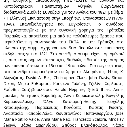
της Ελληνικής Επανάστασης (1821-2021), το Εθνικόν και
Καποδιστριακόν Πανεπιστήμιον Αθηνών διοργάνωσε
διαδικτυακά Διεθνές Συνέδριο για τον Αγώνα του 1821 με θέμα:
«Η Ελληνική Επανάσταση στην Εποχή των Επαναστάσεων (1776-
1848). Επαναξιολογήσεις και Συγκρίσεις». Το συνέδριο
πραγματοποιήθηκε με την ευγενική χορηγία της Τράπεζας
Πειραιώς και αποτέλεσε μια από τις πολύπλευρες δράσεις που
περιελάβανε η συνεργασία του ΕΚΠΑ με την Τράπεζα, στο
πλαίσιο της συμμετοχής και των δυο θεσμών στις επετειακές
εκδηλώσεις για το 1821. Στο συνέδριο συμμετείχαν ορισμένοι/
ες από τους σημαντικότερους/ες διεθνώς ειδικούς της ιστορίας
των επαναστάσεων του 18ου και 19ου αιώνα. Πιο συγκεκριμένα,
στο συνέδριο συμμετέχουν οι: Χρήστος Αλιπράντης, Νίκος Κ.
Αλιβιζάτος, David A. Bell, Christopher Clark, John Davis, Simon
Dixon, Μαρία Ευθυμίου, Κατερίνα Γαλάνη, Τζελίνα Χαρλαύτη,
Ευάνθης Χατζηβασιλείου, Harald Heppner, Şükrü Ilicak, Annie
Jourdan, Δημήτριος Καραδήμας, Άννα Καρακατσούλη, Βαγγέλης
Καραμανωλάκης, Όλγα Κατσιαρδή-Hering, Πασχάλης
Κιτρομηλίδης, Παρασκευάς Κονόρτας, Κώστας Κωστής,
Αναστασία Παπαδία-Λάλα, Κωνσταντίνος Παπαγεωργίου, José
Maria Portillo Valdé, Anna Maria Rao, Francesco Scalora, Miroslav
Šedivý, Βάσω Σειρηνίδου, Σπύρος Βλαχόπουλος, Νάσια