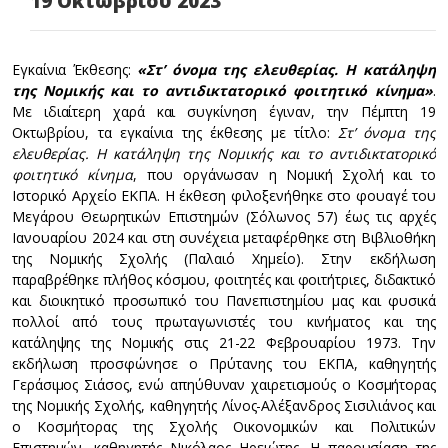
19 Οκτωβρίου 2023
Εγκαίνια Έκθεσης:
«Στ’ όνομα της ελευθερίας. Η κατάληψη
της Νομικής και το αντιδικτατορικό φοιτητικό κίνημα»
.
Με ιδιαίτερη χαρά και συγκίνηση έγιναν, την Πέμπτη 19
Οκτωβρίου, τα εγκαίνια της έκθεσης με τίτλο:
Στ’ όνομα της
ελευθερίας. Η κατάληψη της Νομικής και το αντιδικτατορικό
φοιτητικό κίνημα
, που οργάνωσαν η Νομική Σχολή και το
Ιστορικό Αρχείο ΕΚΠΑ. Η έκθεση φιλοξενήθηκε στο φουαγέ του
Μεγάρου Θεωρητικών Επιστημών (Σόλωνος 57) έως τις αρχές
Ιανουαρίου 2024 και στη συνέχεια μεταφέρθηκε στη Βιβλιοθήκη
της Νομικής Σχολής (Παλαιό Χημείο). Στην εκδήλωση
παραβρέθηκε πλήθος κόσμου, φοιτητές και φοιτήτριες, διδακτικό
και διοικητικό προσωπικό του Πανεπιστημίου μας και φυσικά
πολλοί από τους πρωταγωνιστές του κινήματος και της
κατάληψης της Νομικής στις 21-22 Φεβρουαρίου 1973. Την
εκδήλωση προσφώνησε ο Πρύτανης του ΕΚΠΑ, καθηγητής
Γεράσιμος Σιάσος, ενώ απηύθυναν χαιρετισμούς ο Κοσμήτορας
της Νομικής Σχολής, καθηγητής Λίνος-Αλέξανδρος Σισιλιάνος και
ο Κοσμήτορας της Σχολής Οικονομικών και Πολιτικών
Επιστημών, καθηγητής Νικόλαος Ηρειώτης. Η παρουσίαση της