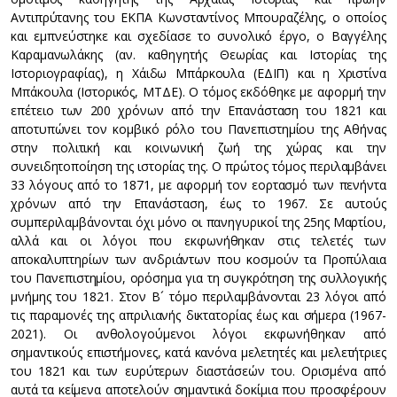
Αντιπρύτανης του ΕΚΠΑ Κωνσταντίνος Μπουραζέλης, ο οποίος
και εμπνεύστηκε και σχεδίασε το συνολικό έργο, ο Βαγγέλης
Καραμανωλάκης (αν. καθηγητής Θεωρίας και Ιστορίας της
Ιστοριογραφίας), η Χάιδω Μπάρκουλα (ΕΔΙΠ) και η Χριστίνα
Μπάκουλα (Ιστορικός, ΜΤΔΕ). Ο τόμος εκδόθηκε με αφορμή την
επέτειο των 200 χρόνων από την Επανάσταση του 1821 και
αποτυπώνει τον κομβικό ρόλο του Πανεπιστημίου της Αθήνας
στην πολιτική και κοινωνική ζωή της χώρας και την
συνειδητοποίηση της ιστορίας της. Ο πρώτος τόμος περιλαμβάνει
33 λόγους από το 1871, με αφορμή τον εορτασμό των πενήντα
χρόνων από την Επανάσταση, έως το 1967. Σε αυτούς
συμπεριλαμβάνονται όχι μόνο οι πανηγυρικοί της 25ης Μαρτίου,
αλλά και οι λόγοι που εκφωνήθηκαν στις τελετές των
αποκαλυπτηρίων των ανδριάντων που κοσμούν τα Προπύλαια
του Πανεπιστημίου, ορόσημα για τη συγκρότηση της συλλογικής
μνήμης του 1821. Στον Β´ τόμο περιλαμβάνονται 23 λόγοι από
τις παραμονές της απριλιανής δικτατορίας έως και σήμερα (1967-
2021). Οι ανθολογούμενοι λόγοι εκφωνήθηκαν από
σημαντικούς επιστήμονες, κατά κανόνα μελετητές και μελετήτριες
του 1821 και των ευρύτερων διαστάσεών του. Ορισμένα από
αυτά τα κείμενα αποτελούν σημαντικά δοκίμια που προσφέρουν