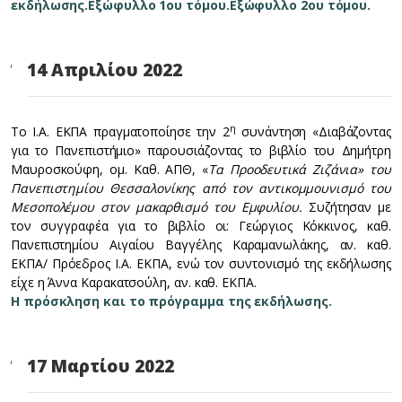
εκδήλωσης.
Εξώφυλλο 1ου τόμου.
Εξώφυλλο 2ου τόμου.
14 Απριλίου 2022
η
Το Ι.Α. ΕΚΠΑ πραγματοποίησε την 2
συνάντηση «Διαβάζοντας
για το Πανεπιστήμιο» παρουσιάζοντας το βιβλίο του Δημήτρη
Μαυροσκούφη, ομ. Καθ. ΑΠΘ, «
Τα Προοδευτικά Ζιζάνια» του
Πανεπιστημίου Θεσσαλονίκης από τον αντικομμουνισμό του
Μεσοπολέμου στον μακαρθισμό του Εμφυλίου.
Συζήτησαν με
τον συγγραφέα για το βιβλίο οι: Γεώργιος Κόκκινος, καθ.
Πανεπιστημίου Αιγαίου Βαγγέλης Καραμανωλάκης, αν. καθ.
ΕΚΠΑ/ Πρόεδρος Ι.Α. ΕΚΠΑ, ενώ τον συντονισμό της εκδήλωσης
είχε η Άννα Καρακατσούλη, αν. καθ. ΕΚΠΑ.
Η πρόσκληση και το πρόγραμμα της εκδήλωσης.
17 Μαρτίου 2022