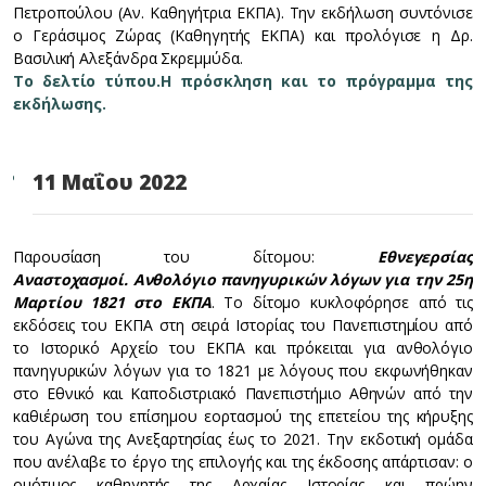
Πετροπούλου (Αν. Καθηγήτρια ΕΚΠΑ). Την εκδήλωση συντόνισε
ο Γεράσιμος Ζώρας (Καθηγητής ΕΚΠΑ) και προλόγισε η Δρ.
Βασιλική Αλεξάνδρα Σκρεμμύδα.
Το δελτίο τύπου.
Η πρόσκληση και το πρόγραμμα της
εκδήλωσης.
11 Μαΐου 2022
Παρουσίαση του δίτομου:
Εθνεγερσίας
Αναστοχασμοί.
Ανθολόγιο πανηγυρικών λόγων για την 25η
Mαρτίου 1821 στο ΕΚΠΑ
. Το δίτομο κυκλοφόρησε από τις
εκδόσεις του ΕΚΠΑ στη σειρά Ιστορίας του Πανεπιστημίου από
το Ιστορικό Αρχείο του ΕΚΠΑ και πρόκειται για ανθολόγιο
πανηγυρικών λόγων για το 1821 με λόγους που εκφωνήθηκαν
στο Εθνικό και Καποδιστριακό Πανεπιστήμιο Αθηνών από την
καθιέρωση του επίσημου εορτασμού της επετείου της κήρυξης
του Αγώνα της Ανεξαρτησίας έως το 2021. Την εκδοτική ομάδα
που ανέλαβε το έργο της επιλογής και της έκδοσης απάρτισαν: ο
ομότιμος καθηγητής της Αρχαίας Ιστορίας και πρώην