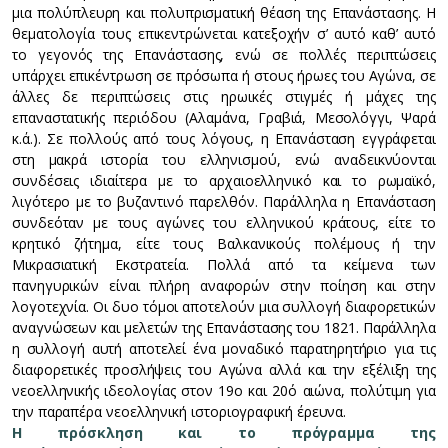
μια πολύπλευρη και πολυπρισματική θέαση της Επανάστασης. H
θεματολογία τους επικεντρώνεται κατεξοχήν σ’ αυτό καθ’ αυτό
το γεγονός της Επανάστασης, ενώ σε πολλές περιπτώσεις
υπάρχει επικέντρωση σε πρόσωπα ή στους ήρωες του Αγώνα, σε
άλλες δε περιπτώσεις στις ηρωικές στιγμές ή μάχες της
επαναστατικής περιόδου (Αλαμάνα, Γραβιά, Μεσολόγγι, Ψαρά
κ.ά.). Σε πολλούς από τους λόγους, η Επανάσταση εγγράφεται
στη μακρά ιστορία του ελληνισμού, ενώ αναδεικνύονται
συνδέσεις ιδιαίτερα με το αρχαιοελληνικό και το ρωμαϊκό,
λιγότερο με το βυζαντινό παρελθόν. Παράλληλα η Επανάσταση
συνδεόταν με τους αγώνες του ελληνικού κράτους, είτε το
κρητικό ζήτημα, είτε τους Βαλκανικούς πολέμους ή την
Μικρασιατική Εκστρατεία. Πολλά από τα κείμενα των
πανηγυρικών είναι πλήρη αναφορών στην ποίηση και στην
λογοτεχνία. Οι δυο τόμοι αποτελούν μια συλλογή διαφορετικών
αναγνώσεων και μελετών της Επανάστασης του 1821. Παράλληλα
η συλλογή αυτή αποτελεί ένα μοναδικό παρατηρητήριο για τις
διαφορετικές προσλήψεις του Αγώνα αλλά και την εξέλιξη της
νεοελληνικής ιδεολογίας στον 19ο και 20ό αιώνα, πολύτιμη για
την παραπέρα νεοελληνική ιστοριογραφική έρευνα.
Η πρόσκληση και το πρόγραμμα της