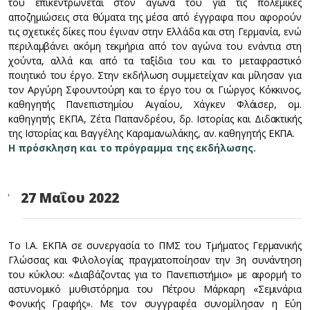
του επικεντρώνεται στον αγώνα του για τις πολεμικές
αποζημιώσεις στα θύματα της μέσα από έγγραφα που αφορούν
τις σχετικές δίκες που έγιναν στην Ελλάδα και στη Γερμανία, ενώ
περιλαμβάνει ακόμη τεκμήρια από τον αγώνα του ενάντια στη
χούντα, αλλά και από τα ταξίδια του και το μεταφραστικό
ποιητικό του έργο. Στην εκδήλωση συμμετείχαν και μίλησαν για
τον Αργύρη Σφουντούρη και το έργο του οι Γιώργος Κόκκινος,
καθηγητής Πανεπιστημίου Αιγαίου, Χάγκεν Φλάισερ, ομ.
καθηγητής ΕΚΠΑ, Ζέτα Παπανδρέου, δρ. Ιστορίας και Διδακτικής
της Ιστορίας και Βαγγέλης Καραμανωλάκης, αν. καθηγητής ΕΚΠΑ.
Η πρόσκληση και το πρόγραμμα της εκδήλωσης.
27 Μαΐου 2022
Το Ι.Α. ΕΚΠΑ σε συνεργασία το ΠΜΣ του Τμήματος Γερμανικής
Γλώσσας και Φιλολογίας πραγματοποίησαν την 3η συνάντηση
του κύκλου: «Διαβάζοντας για το Πανεπιστήμιο» με αφορμή το
αστυνομικό μυθιστόρημα του Πέτρου Μάρκαρη «Σεμινάρια
Φονικής Γραφής». Με τον συγγραφέα συνομίλησαν η Εύη