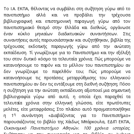
Το Ι.Α. ΕΚΠΑ, θέλοντας να συμβάλει στη συζήτηση γύρω από το
πανεπιστήμιο αλλά και να προβάλει την τρέχουσα
βιβλιογραφική και επιστημονική παραγωγή γύρω από τον
πανεπιστημιακό θεσμό στην Ελλάδα και διεθνώς, οργάνωσε
έναν κύκλο μηνιαίων διαδικτυακών συναντήσεων. Στις
συναντήσεις αυτές παρουσιάστηκαν και συζητήθηκαν, βιβλία της
τρέχουσας εκδοτικής παραγωγής γύρω από την ανώτατη
εκπαίδευση. Τί γνωρίζουμε για το Πανεπιστήμιο και την εξέλιξή
του στον δυτικό κόσμο τα τελευταία χρόνια; Πώς μπορούμε να
κατανοήσουμε το παρόν και το μέλλον του πανεπιστημίου αν
δεν γνωρίζουμε το παρελθόν του; Πώς μπορούμε να
κατανοήσουμε τις προτάσεις μεταρρύθμισης του ελληνικού
πανεπιστημίου αν δεν τις εντάξουμε στη διεθνή συζήτηση; Πόσο
η συζήτηση για την ανώτατη εκπαίδευση αξιοποιεί μια σημαντική
βιβλιογραφία γύρω από αυτό, η οποία έχει παραχθεί τα
τελευταία χρόνια στην ελληνική γλώσσα, είτε πρωτότυπες
μελέτες, είτε μεταφράσεις; Στο πλαίσιο αυτό πραγματοποιήθηκε
η
η 1
συνάντηση «Διαβάζοντας για το Πανεπιστήμιο»
παρουσιάζοντας το βιβλίο της Χάιδως Μπάρκουλα, ΕΔΙΠ ΕΚΠΑ,
Οικονομικό Πανεπιστήμιο Αθηνών. 100 χρόνια ιστορίας
.