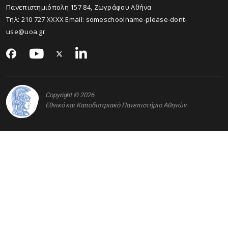
Πανεπιστημιόπολη 157 84, Ζωγράφου Αθήνα
Τηλ:
210 727
XXXX Email:
someschoolname-please-dont-
use@uoa.gr
Copyright © 2026
Εθνικό και Καποδιστριακό Πανεπιστήμιο Αθηνών